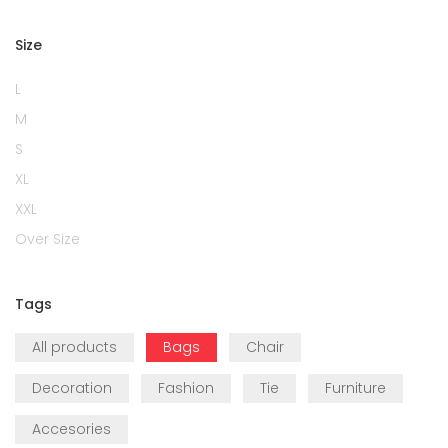
Size
L
M
S
XL
XXL
Over Size
Tags
All products
Bags
Chair
Decoration
Fashion
Tie
Furniture
Accesories