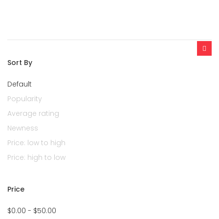
Sort By
Default
Popularity
Average rating
Newness
Price: low to high
Price: high to low
Price
$0.00 - $50.00